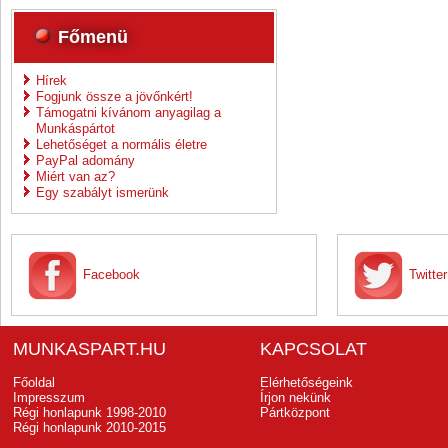
Főmenü
Hírek
Fogjunk össze a jövőnkért!
Támogatni kívánom anyagilag a
Munkáspártot
Lehetőséget a normális életre
PayPal adomány
Miért van az?
Egy szabályt ismerünk
Facebook
Twitter
MUNKASPART.HU
KAPCSOLAT
Főoldal
Elérhetőségeink
Impresszum
Írjon nekünk
Régi honlapunk 1998-2010
Pártközpont
Régi honlapunk 2010-2015