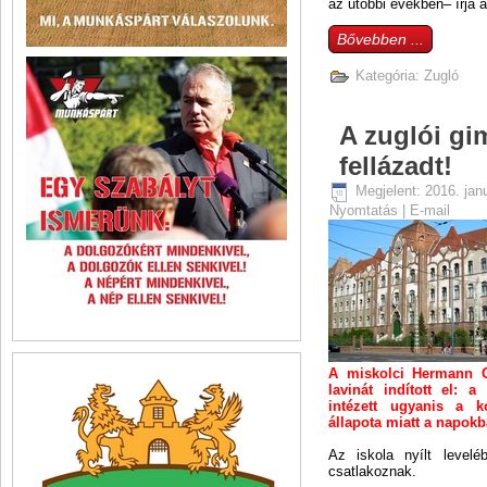
az utóbbi években– írja 
Bővebben ...
Kategória:
Zugló
A zuglói gi
fellázadt!
Megjelent: 2016. jan
Nyomtatás
|
E-mail
A miskolci Hermann O
lavinát indított el: a 
intézett ugyanis a k
állapota miatt a napokb
Az iskola nyílt levelé
csatlakoznak.