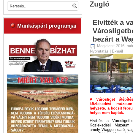
Zugló
Elvitték a v
Munkáspárt programjai
Városligetb
bezárt a W
Megjelent: 2016. má
Nyomtatás
|
E-mail
A Városliget átépítés
közlekedési múzeu
helyzete, a kocsit febr
helyet nem kaptak.
Elvitték a Városlige
Közlekedési Múzeum me
amely Waggon café, va