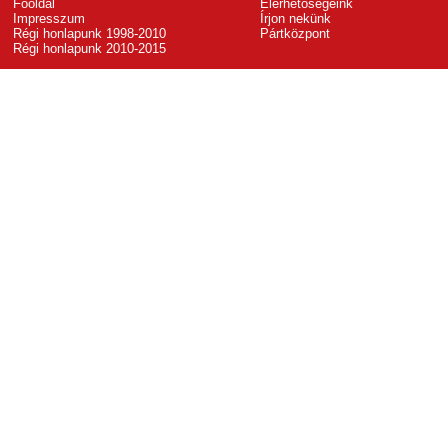
Főoldal
Elérhetőségeink
Impresszum
Írjon nekünk
Régi honlapunk 1998-2010
Pártközpont
Régi honlapunk 2010-2015