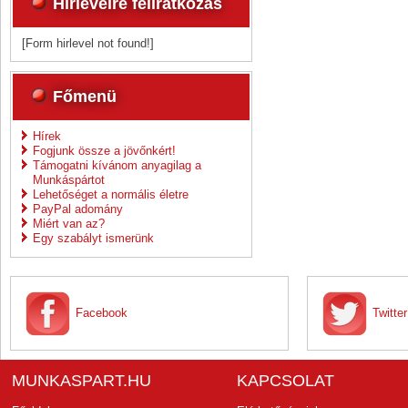
Hírlevélre feliratkozás
[Form hirlevel not found!]
Főmenü
Hírek
Fogjunk össze a jövőnkért!
Támogatni kívánom anyagilag a
Munkáspártot
Lehetőséget a normális életre
PayPal adomány
Miért van az?
Egy szabályt ismerünk
Facebook
Twitter
MUNKASPART.HU
KAPCSOLAT