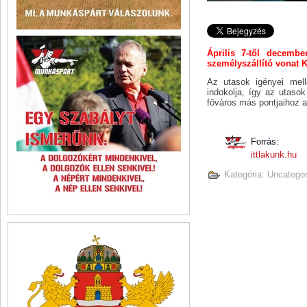
Április 7-től decemb
személyszállító vonat K
Az utasok igényei mell
indokolja, így az utaso
főváros más pontjaihoz a
Forrás:
ittlakunk.hu
Kategória:
Uncategor