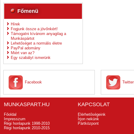
Főmenü
Hírek
Fogjunk össze a jövőnkért!
Támogatni kívánom anyagilag a
Munkáspártot
Lehetőséget a normális életre
PayPal adomány
Miért van az?
Egy szabályt ismerünk
Facebook
Twitter
MUNKASPART.HU
KAPCSOLAT
Főoldal
Elérhetőségeink
Impresszum
Írjon nekünk
Régi honlapunk 1998-2010
Pártközpont
Régi honlapunk 2010-2015