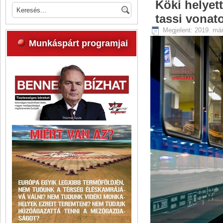
Köki helyet
tassi vonat
Megjelent: 2019. már
Munkáspárt programjai