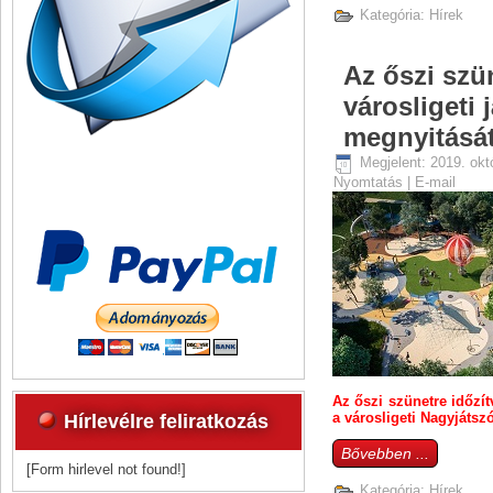
Kategória:
Hírek
Az őszi szün
városligeti 
megnyitásá
Megjelent: 2019. okt
Nyomtatás
|
E-mail
Az őszi szünetre időzít
a városligeti Nagyjátszó
Hírlevélre feliratkozás
Bővebben ...
[Form hirlevel not found!]
Kategória:
Hírek