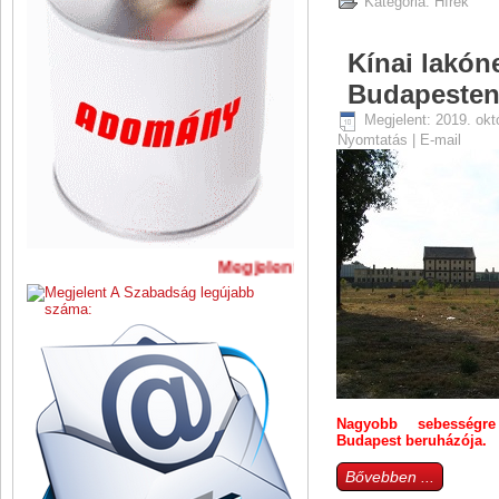
Kategória:
Hírek
Kínai lakón
Budapeste
Megjelent: 2019. okt
Nyomtatás
|
E-mail
Megjelent A Szabadság legújabb 
Nagyobb sebességr
Budapest beruházója.
Bővebben ...