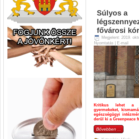
Súlyos a
légszennyez
fővárosi kó
Megjelent: 2019. okt
Nyomtatás
|
E-mail
Kritikus lehet a l
gyermekeket, kismamák
egészségügyi intézmén
derül ki a Greenpeace 
Bővebben ...