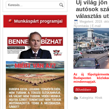
Új világ jön
autósok sz
választás u
Munkáspárt programjai
Megjelent: 2019. okt
Nyomtatás
|
E-mail
Az új főpolgármeste
Budapesten közle
mindennapjait.
Bővebben ...
Kategória:
Hírek