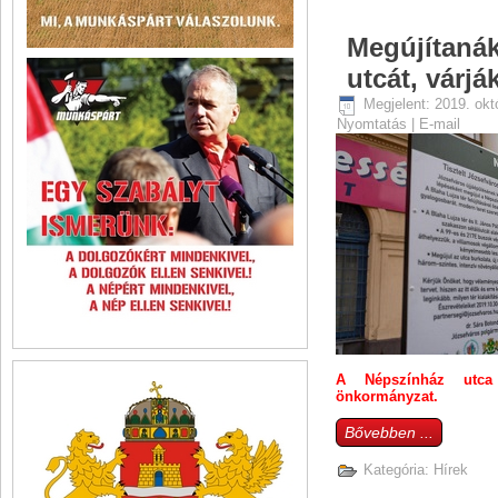
Megújítaná
utcát, várjá
Megjelent: 2019. okt
Nyomtatás
|
E-mail
A Népszínház utca 
önkormányzat.
Bővebben ...
Kategória:
Hírek