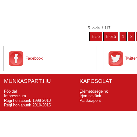
5. oldal / 117
Első
Előző
1
2
Facebook
Twitter
MUNKASPART.HU
KAPCSOLAT
Főoldal
Elérhetőségeink
Impresszum
Írjon nekünk
Régi honlapunk 1998-2010
Pártközpont
Régi honlapunk 2010-2015