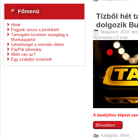
Főmenü
Tízből hét t
dolgozik B
Hírek
Fogjunk össze a jövőnkért!
Megjelent: 2019. okt
Támogatni kívánom anyagilag a
Nyomtatás
|
E-mail
Munkáspártot
Lehetőséget a normális életre
PayPal adomány
Miért van az?
Egy szabályt ismerünk
A tavalyihoz képest nem
Bővebben ...
Kategória:
Hírek