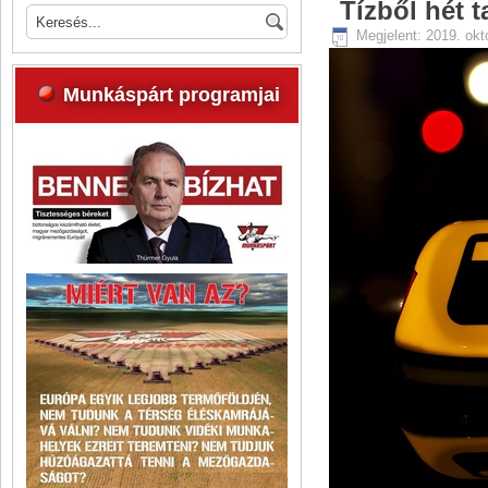
Tízből hét 
Megjelent: 2019. okt
Munkáspárt programjai