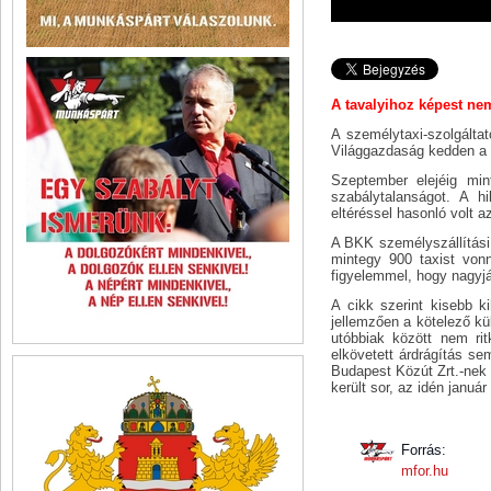
A tavalyihoz képest nem
A személytaxi-szolgáltat
Világgazdaság kedden a B
Szeptember elejéig mint
szabálytalanságot. A 
eltéréssel hasonló volt a
A BKK személyszállítási 
mintegy 900 taxist vonn
figyelemmel, hogy nagyjá
A cikk szerint kisebb k
jellemzően a kötelező k
utóbbiak között nem rit
elkövetett árdrágítás se
Budapest Közút Zrt.-nek 
került sor, az idén januá
Forrás:
mfor.hu