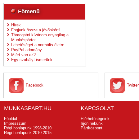
Főmenü
Hírek
Fogjunk össze a jövőnkért!
Támogatni kívánom anyagilag a
Munkáspártot
Lehetőséget a normális életre
PayPal adomány
Miért van az?
Egy szabályt ismerünk
Facebook
Twitter
MUNKASPART.HU
KAPCSOLAT
Főoldal
Elérhetőségeink
Impresszum
Írjon nekünk
Régi honlapunk 1998-2010
Pártközpont
Régi honlapunk 2010-2015