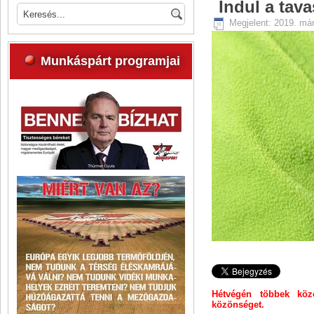
Indul a tava
Megjelent: 2019. már
Munkáspárt programjai
Hétvégén többek közö
közönséget.