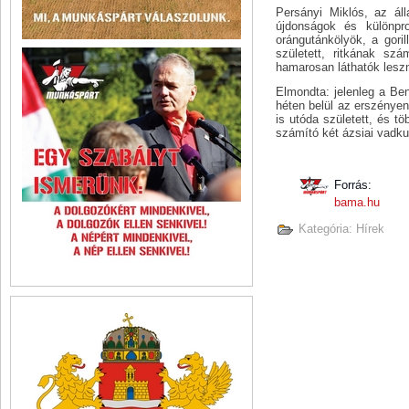
Persányi Miklós, az áll
újdonságok és különpro
orángutánkölyök, a goril
született, ritkának sz
hamarosan láthatók lesz
Elmondta: jelenleg a Be
héten belül az erszényen
is utóda született, és t
számító két ázsiai vadkut
Forrás:
bama.hu
Kategória:
Hírek