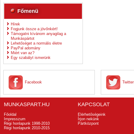
Főmenü
Hírek
Fogjunk össze a jövőnkért!
Támogatni kívánom anyagilag a
Munkáspártot
Lehetőséget a normális életre
PayPal adomány
Miért van az?
Egy szabályt ismerünk
Facebook
Twitter
MUNKASPART.HU
KAPCSOLAT
Főoldal
Elérhetőségeink
Impresszum
Írjon nekünk
Régi honlapunk 1998-2010
Pártközpont
Régi honlapunk 2010-2015