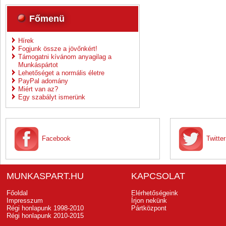
Főmenü
Hírek
Fogjunk össze a jövőnkért!
Támogatni kívánom anyagilag a
Munkáspártot
Lehetőséget a normális életre
PayPal adomány
Miért van az?
Egy szabályt ismerünk
Facebook
Twitter
MUNKASPART.HU
KAPCSOLAT
Főoldal
Elérhetőségeink
Impresszum
Írjon nekünk
Régi honlapunk 1998-2010
Pártközpont
Régi honlapunk 2010-2015