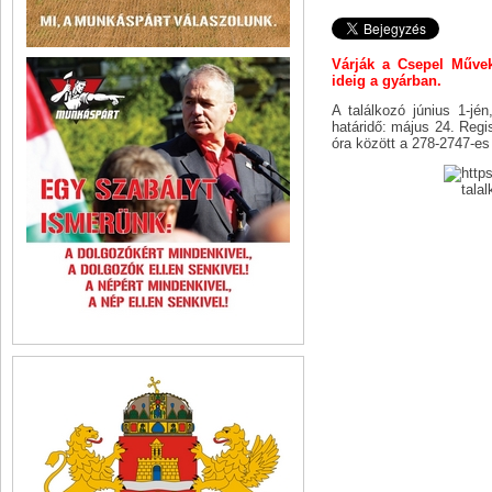
Várják a Csepel Művek
ideig a gyárban.
A találkozó június 1-jé
határidő: május 24. Regi
óra között a 278-2747-es