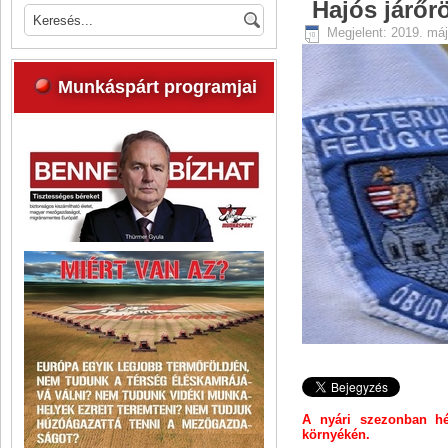
Hajós járőr
Megjelent: 2019. máj
Munkáspárt programjai
A nyári szezonban hét
környékén.