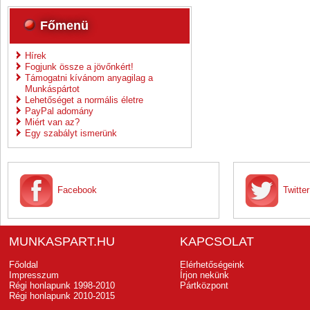
Főmenü
Hírek
Fogjunk össze a jövőnkért!
Támogatni kívánom anyagilag a
Munkáspártot
Lehetőséget a normális életre
PayPal adomány
Miért van az?
Egy szabályt ismerünk
Facebook
Twitter
MUNKASPART.HU
KAPCSOLAT
Főoldal
Elérhetőségeink
Impresszum
Írjon nekünk
Régi honlapunk 1998-2010
Pártközpont
Régi honlapunk 2010-2015