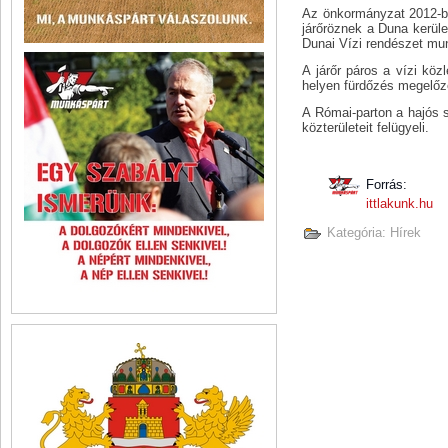
Az önkormányzat 2012-be
járőröznek a Duna kerüle
Dunai Vízi rendészet mu
A járőr páros a vízi közl
helyen fürdőzés megelőzé
A Római-parton a hajós sz
közterületeit felügyeli.
Forrás:
ittlakunk.hu
Kategória:
Hírek