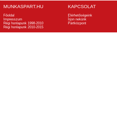
MUNKASPART.HU
KAPCSOLAT
Főoldal
Elérhetőségeink
Impresszum
Írjon nekünk
Régi honlapunk 1998-2010
Pártközpont
Régi honlapunk 2010-2015