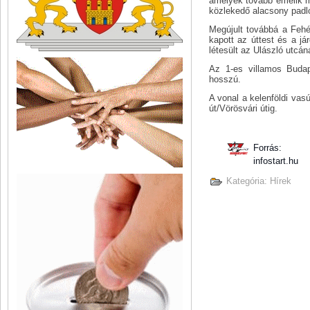
amelyek tovább emelik ma
közlekedő alacsony padló
Megújult továbbá a Fehé
kapott az úttest és a já
létesült az Ulászló utcáná
Az 1-es villamos Budap
hosszú.
A vonal a kelenföldi vas
út/Vörösvári útig.
Forrás:
infostart.hu
Kategória:
Hírek