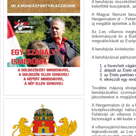
A beruházás összekötteté
kelenföldi buszjáratok, 
A Magyar Nemzet beszá
Hengermalom út – Fehérvá
új megállót építettek a B
Az 1-es villamos meghos
önkormányzat és a Buda
megvalósítását az Európai
A beruházás kivitelezési k
A beruházással párhuza
a füvesített vágá
átépült az Etele út
az Etele parkban ú
elkészült egy rend
Továbbá májusig elvége
beruházásához szorosan
játszótereket is megújítot
A Hengermalom út és a Fe
középfeszültségű hálóza
Fehérvári úti villamos f
biztonságot a dél-budai 
A villamosjármű-beszerzé
légkondicionált, az 1-e