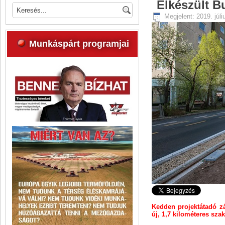
Elkészült B
Megjelent: 2019. júli
Munkáspárt programjai
Kedden projektátadó zá
új, 1,7 kilométeres szak