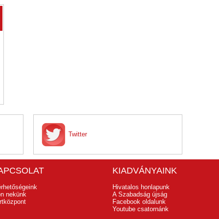
Twitter
APCSOLAT
KIADVÁNYAINK
érhetőségeink
Hivatalos honlapunk
jon nekünk
A Szabadság újság
rtközpont
Facebook oldalunk
Youtube csatornánk