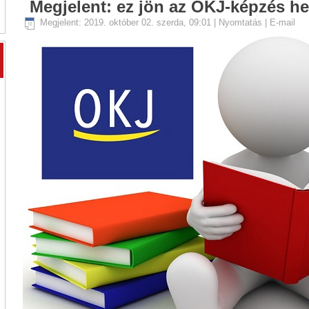
Megjelent: ez jön az OKJ-képzés he
Megjelent: 2019. október 02. szerda, 09:01
|
Nyomtatás
|
E-mail