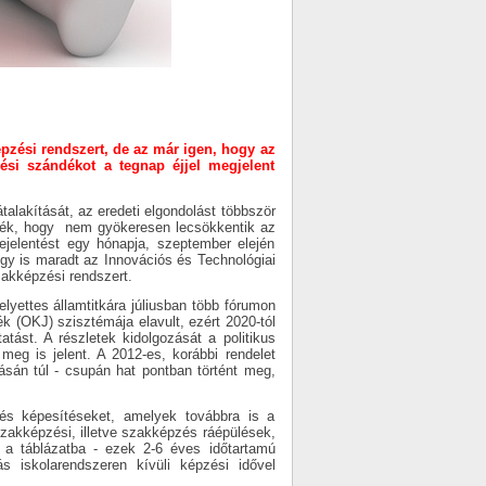
pzési rendszert, de az már igen, hogy az
zési szándékot a tegnap éjjel megjelent
talakítását, az eredeti elgondolást többször
tették, hogy nem gyökeresen lecsökkentik az
jelentést egy hónapja, szeptember elején
 úgy is maradt az Innovációs és Technológiai
zakképzési rendszert.
lyettes államtitkára júliusban több fórumon
k (OKJ) szisztémája elavult, ezért 2020-tól
atást. A részletek kidolgozását a politikus
meg is jelent. A 2012-es, korábbi rendelet
ásán túl - csupán hat pontban történt meg,
 és képesítéseket, amelyek továbbra is a
akképzési, illetve szakképzés ráépülések,
n a táblázatba - ezek 2-6 éves időtartamú
s iskolarendszeren kívüli képzési idővel