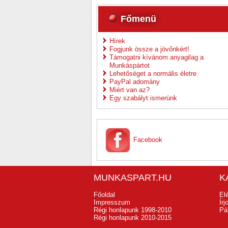
Főmenü
Hírek
Fogjunk össze a jövőnkért!
Támogatni kívánom anyagilag a
Munkáspártot
Lehetőséget a normális életre
PayPal adomány
Miért van az?
Egy szabályt ismerünk
Facebook
MUNKASPART.HU
K
Főoldal
El
Impresszum
Ír
Régi honlapunk 1998-2010
Pá
Régi honlapunk 2010-2015