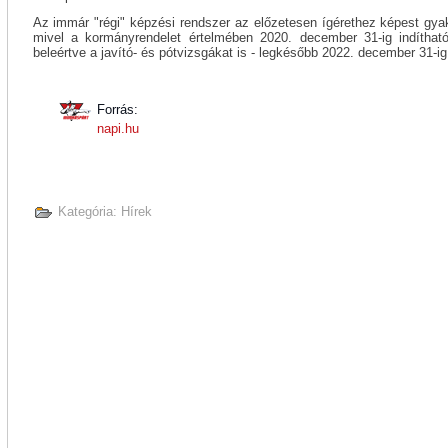
Az immár "régi" képzési rendszer az előzetesen ígérethez képest gya
mivel a kormányrendelet értelmében 2020. december 31-ig indíthatók
beleértve a javító- és pótvizsgákat is - legkésőbb 2022. december 31-ig 
Forrás:
napi.hu
Kategória:
Hírek