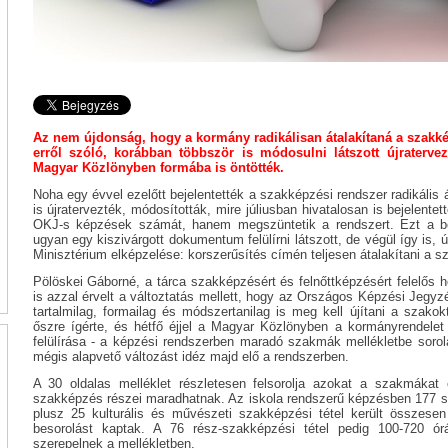
Az nem újdonság, hogy a kormány radikálisan átalakítaná a szakké
erről szóló, korábban többször is módosulni látszott újraterve
Magyar Közlönyben formába is öntötték.
Noha egy évvel ezelőtt bejelentették a szakképzési rendszer radikális á
is újratervezték, módosították, mire júliusban hivatalosan is bejelen
OKJ-s képzések számát, hanem megszüntetik a rendszert. Ezt a be
ugyan egy kiszivárgott dokumentum felülírni látszott, de végül így is,
Minisztérium elképzelése: korszerűsítés címén teljesen átalakítani a s
Pölöskei Gáborné, a tárca szakképzésért és felnőttképzésért felelős he
is azzal érvelt a változtatás mellett, hogy az Országos Képzési Jegyzé
tartalmilag, formailag és módszertanilag is meg kell újítani a szakokt
őszre ígérte, és hétfő éjjel a Magyar Közlönyben a kormányrendelet 
felülírása - a képzési rendszerben maradó szakmák mellékletbe sorol
mégis alapvető változást idéz majd elő a rendszerben.
A 30 oldalas melléklet részletesen felsorolja azokat a szakmákat
szakképzés részei maradhatnak. Az iskola rendszerű képzésben 177 sz
plusz 25 kulturális és művészeti szakképzési tétel került összese
besorolást kaptak. A 76 rész-szakképzési tétel pedig 100-720 órá
szerepelnek a mellékletben.