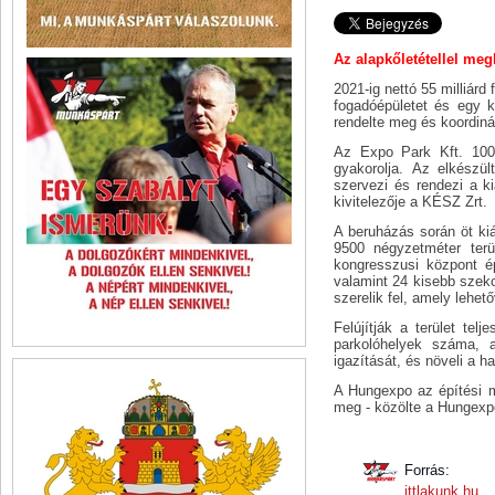
Az alapkőletétellel meg
2021-ig nettó 55 milliárd 
fogadóépületet és egy k
rendelte meg és koordinál
Az Expo Park Kft. 100 
gyakorolja. Az elkészü
szervezi és rendezi a ki
kivitelezője a KÉSZ Zrt.
A beruházás során öt kiá
9500 négyzetméter terü
kongresszusi központ é
valamint 24 kisebb szekc
szerelik fel, amely lehet
Felújítják a terület tel
parkolóhelyek száma, a
igazítását, és növeli a h
A Hungexpo az építési m
meg - közölte a Hungexp
Forrás:
ittlakunk.hu