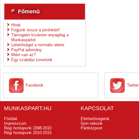
Főmenü
Hírek
Fogjunk össze a jövőnkért!
Támogatni kívánom anyagilag a
Munkáspártot
Lehetőséget a normális életre
PayPal adomány
Miért van az?
Egy szabályt ismerünk
Facebook
Twitter
MUNKASPART.HU
KAPCSOLAT
Főoldal
Elérhetőségeink
Impresszum
Írjon nekünk
Régi honlapunk 1998-2010
Pártközpont
Régi honlapunk 2010-2015