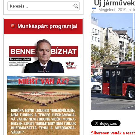
Új járművek
Megjelent: 2019. okt
Munkáspárt programjai
Sikeresen vették a tesz