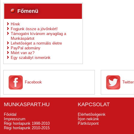
Főmenü
Hírek
Fogjunk össze a jövőnkért!
Támogatni kívánom anyagilag a
Munkáspártot
Lehetőséget a normális életre
PayPal adomány
Miért van az?
Egy szabályt ismerünk
Facebook
Twitter
MUNKASPART.HU
KAPCSOLAT
Főoldal
Elérhetőségeink
Impresszum
Írjon nekünk
Régi honlapunk 1998-2010
Pártközpont
Régi honlapunk 2010-2015