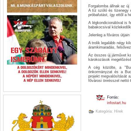
Forgalomba állnak az új
A tíz szóló és tizenegy 
próbafutást, így ettől a 
A légkondicionálóval is 
babakocsival közlekedők
Jelenleg a főváros útjai
A trolik legalább négy k
áramkimaradás, felsőveze
Az összes új járművet ka
károkozások megelőzéséb
A cég közölte, a "Buda
önkormányzat és a Buda
projekt megvalósítását a
fővárosi önrésszel nettó t
Forrás:
infostart.hu
Kategória:
Hírek