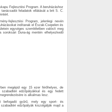
skapu Fejlesztési Program. A beruházáshoz
anácsadói feladatok ellátását a brit S. C.
intért.
ny-fejlesztési Program, jelenlegi nevén
ruházásokat indítanak el Észak-Csepelen és
ületein egységes szemléletben valósít meg
 a soroksári Duna-ág mentén elhelyezkedő
lyben megépül egy 15 ezer férőhelyes, de
ny szabadtéri edzőpályákkal és egy fedett
 megrendezésére is alkalmas lesz.
kat befogadó gyűrű, mely egy sport- és
 A szabadtéri edzőpályák kiszolgálják majd a