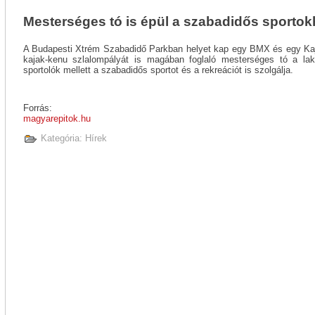
Mesterséges tó is épül a szabadidős sporto
A Budapesti Xtrém Szabadidő Parkban helyet kap egy BMX és egy Kaj
kajak-kenu szlalompályát is magában foglaló mesterséges tó a la
sportolók mellett a szabadidős sportot és a rekreációt is szolgálja.
Forrás:
magyarepitok.hu
Kategória:
Hírek