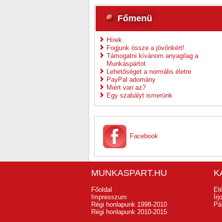
Főmenü
Hírek
Fogjunk össze a jövőnkért!
Támogatni kívánom anyagilag a
Munkáspártot
Lehetőséget a normális életre
PayPal adomány
Miért van az?
Egy szabályt ismerünk
Facebook
MUNKASPART.HU
K
Főoldal
El
Impresszum
Ír
Régi honlapunk 1998-2010
Pá
Régi honlapunk 2010-2015