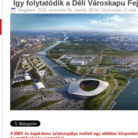
Így folytatódik a Déli Városkapu Fe
Megjelent: 2019. november 06. szerda, 06:54
|
Nyomtatás
|
E-mail
A BMX és kajak-kenu szlalompálya mellett egy atlétikai központot 