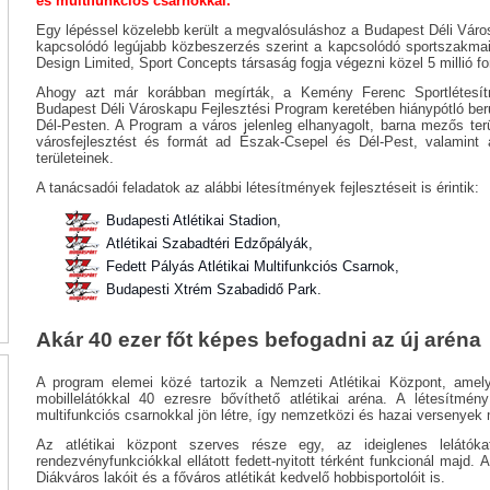
és multifunkciós csarnokkal.
Egy lépéssel közelebb került a megvalósuláshoz a Budapest Déli Váro
kapcsolódó legújabb közbeszerzés szerint a kapcsolódó sportszakmai t
Design Limited, Sport Concepts társaság fogja végezni közel 5 millió for
Ahogy azt már korábban megírták, a Kemény Ferenc Sportlétesítmé
Budapest Déli Városkapu Fejlesztési Program keretében hiánypótló be
Dél-Pesten. A Program a város jelenleg elhanyagolt, barna mezős ter
városfejlesztést és formát ad Észak-Csepel és Dél-Pest, valamint
területeinek.
A tanácsadói feladatok az alábbi létesítmények fejlesztéseit is érintik:
Budapesti Atlétikai Stadion,
Atlétikai Szabadtéri Edzőpályák,
Fedett Pályás Atlétikai Multifunkciós Csarnok,
Budapesti Xtrém Szabadidő Park.
Akár 40 ezer főt képes befogadni az új aréna
A program elemei közé tartozik a Nemzeti Atlétikai Központ, ame
mobillelátókkal 40 ezresre bővíthető atlétikai aréna. A létesítmé
multifunkciós csarnokkal jön létre, így nemzetközi és hazai versenyek
Az atlétikai központ szerves része egy, az ideiglenes lelátó
rendezvényfunkciókkal ellátott fedett-nyitott térként funkcionál majd.
Diákváros lakóit és a főváros atlétikát kedvelő hobbisportolóit is.