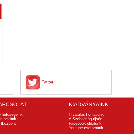
Twitter
APCSOLAT
KIADVÁNYAINK
érhetőségeink
Hivatalos honlapunk
jon nekünk
A Szabadság újság
rtközpont
Facebook oldalunk
Youtube csatornánk