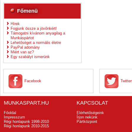
Főmenü
Hírek
Fogjunk össze a jövőnkért!
Támogatni kívánom anyagilag a
Munkáspártot
Lehetőséget a normális életre
PayPal adomány
Miért van az?
Egy szabályt ismerünk
Facebook
Twitter
MUNKASPART.HU
KAPCSOLAT
Főoldal
Elérhetőségeink
Impresszum
Írjon nekünk
Régi honlapunk 1998-2010
Pártközpont
Régi honlapunk 2010-2015