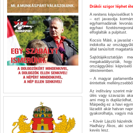
Drákói szigor léphet él
A renitens képviselőket h
– ezt javasolja kormány
egyharmadának levonásá
egyhavi fizetésmegvoná
elfoglalták a pulpitust.
Kocsis Máté, a javaslat 
indokolta az országgyűl
által tanúsított magatartá
Sajtótájékoztatóján 
megakadályozták, hogy 
országgyűlési képviselő 
ülésteremben.
– A magyar parlamentben
érintettek mellényzsebből
Az indítvány szerint már
ülés vagy szavazás akad
ami meg is duplázódhat, 
Márpedig ez a havi egymil
lázadót akár hatvan napr
gyakorolhatja, vagyis má
– Kövér László házelnök 
Hadházy Ákos, aki szerin
kevés lesz.