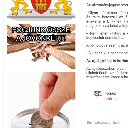
Az alkotmányjogász szeri
–Olyan mértékben sérti a
és rajta keresztül az 
értékelte a Blikknek Ka
megfosztható lehet a kép
– Nem lehet kitiltani a 
képviseleti demokrácia –
A politológus szerint az 
- A klasszikus parlamenti
Az újságírókat is korlá
Az új ülésszakon olyan 
ellehetetleníti az érde
mikrofonvégre kapni a hon
Forrás:
blikk.hu
Kategória:
Hírek