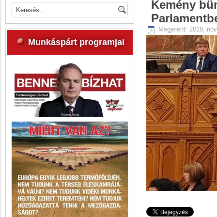
Kemény bünt
Parlamentb
Megjelent: 2019. no
Munkáspárt programjai