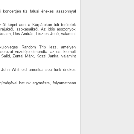
 koncertjén tíz falusi énekes asszonnyal
tül képet adni a Kárpátokon túli területek
túrájukról, szokásaikról. Az idős asszonyok
ársaim, Dés András, Lisztes Jenő, valamint
különleges Random Trip lesz, amelyen
sorozat vezetője elmondta: az est kiemelt
aiid, Zentai Márk, Koszi Janka, valamint
John Whitfield amerikai soul-funk énekes
egítségével hatunk egymásra, folyamatosan