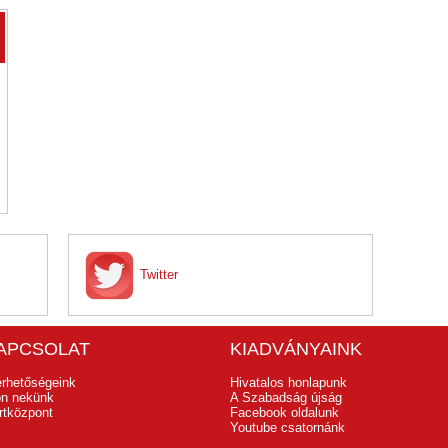
Twitter
APCSOLAT
KIADVÁNYAINK
érhetőségeink
Hivatalos honlapunk
jon nekünk
A Szabadság újság
rtközpont
Facebook oldalunk
Youtube csatornánk