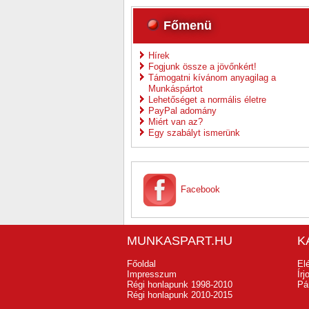
Főmenü
Hírek
Fogjunk össze a jövőnkért!
Támogatni kívánom anyagilag a
Munkáspártot
Lehetőséget a normális életre
PayPal adomány
Miért van az?
Egy szabályt ismerünk
Facebook
MUNKASPART.HU
K
Főoldal
El
Impresszum
Ír
Régi honlapunk 1998-2010
Pá
Régi honlapunk 2010-2015