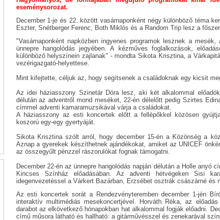
eseménysorozat.
December 1-je és 22. között vasárnaponként négy különböző téma kerü
Eszter, Snétberger Ferenc, Both Miklós és a Random Trip lesz a főszer
"Vasárnaponként napközben ingyenes programok lesznek a mesék, 
ünnepre hangolódás jegyében. A kézműves foglalkozások, előadás
különböző helyszínein zajlanak" - mondta Sikota Krisztina, a Várkapitány
vezérigazgató-helyettese.
Mint kifejtette, céljuk az, hogy segítsenek a családoknak egy kicsit 
Az idei háziasszony Szinetár Dóra lesz, aki két alkalommal előadók
délután az adventről mond meséket, 22-én délelőtt pedig Szirtes Ed
címmel adventi kamaramuzsikával várja a családokat.
A háziasszony az esti koncertek előtt a fellépőkkel közösen gyújtj
koszorú egy-egy gyertyáját.
Sikota Krisztina szólt arról, hogy december 15-én a Közönség a köz
Aznap a gyerekek készíthetnek ajándékokat, amiket az UNICEF önkén
az összegyűlt pénzzel rászorulókat fognak támogatni.
December 22-én az ünnepre hangolódás napján délután a Holle anyó c
Kincses Színház előadásában. Az adventi hétvégeken Sisi kar
idegenvezetéssel a Várkert Bazárban, Erzsébet osztrák császárné és m
Az esti koncertek sorát a Rendezvényteremben december 1-jén Bír
interaktív multimédiás mesekoncertjével. Horváth Réka, az előadás
darabot az elkövetkező hónapokban hat alkalommal fogják előadni. De
című műsora látható és hallható: a gitárművésszel és zenekarával szín