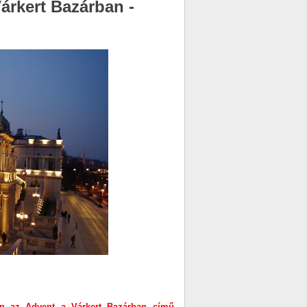
rkert Bazárban -
n az Advent a Várkert Bazárban című