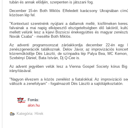
tubán és annak elődjén, szerpenten is játszani fog.
December 15-én Both Miklós Elfeledett karácsony Ukrajnában című
közösen lép fel.
"Kontextust szeretnénk nyújtani a dallamok mellé, kisfilmeken keresz
falvainak a mai napig elképesztő elszigeteltségben élő lakóiról, kul
mellett velünk lesz a kijevi Bozsicsi énekegyüttes és magyar zenészt
Novák Csaba" - mesélte Both Miklós.
Az adventi programsorozat záróakkordja december 22-én egy 
zenészgenerációk találkoznak. Delov Jávor, az improvizációs koncert
közreműködője Dés László, de színpadra lép Palya Bea, MC Kemon, S
Szebényi Dániel, Bata István, Dj Q-Cee is.
Az advent jegyében velük lesz a Vienna Gospel Society kórus Big 
irányításával.
"Nagyon élvezem a közös zenélést a fiatalokkal. Az improvizáció s
változik a zenefolyam" - fogalmazott Dés László a sajtótájékoztatón.
Forrás:
alon.hu
Kategória:
Hírek