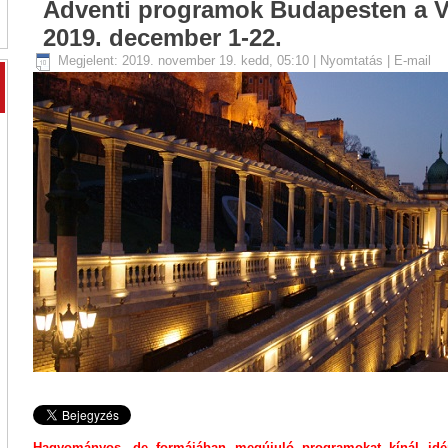
Adventi programok Budapesten a Vá
2019. december 1-22.
Megjelent: 2019. november 19. kedd, 05:10
|
Nyomtatás
|
E-mail
Hagyományos, de formájában megújuló programokat kínál idé