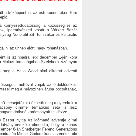
l a középpontba, az esti koncerteken Bíró
eplő.
a környezettudatosság, a közösség és az
ok, iparművészeti vásár a Várkert Bazár
ság Nonprofit Zrt. turisztikai és kulturális
megállni az ünnep előtti nagy rohanásban.
ént is színpadra lép: december 1-jén kora
ina Mókus társaságában Szeleknek szárnyán
a meg a Hello Wood által alkotott adventi
össégért mottóval várják az érdeklődőket.
tesei még a helyszínen áruba bocsátanak,
ímű mesejátékot nézhetik meg a gyerekek a
ácsony címmel tematikus séta is lesz
agyar királyné karácsonyait felidézve.
ó Eszter nyitja Az időmanó adventje című
 látványtervezője elmondta, hogy a zenés
cember 8-án Snétberger Ferenc Generations
padra lép Michel Godard francia zenész, aki