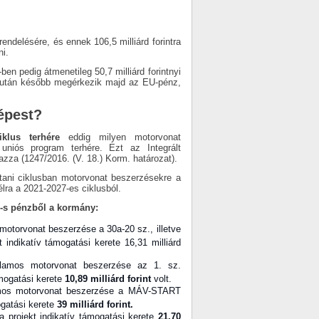
ndelésére, és ennek 106,5 milliárd forintra
i.
en pedig átmenetileg 50,7 milliárd forintnyi
miután később megérkezik majd az EU-pénz,
épest?
klus terhére
eddig milyen motorvonat
uniós program terhére. Ezt az Integrált
azza (1247/2016. (V. 18.) Korm. határozat).
stani ciklusban motorvonat beszerzésekre a
lra a 2021-2027-es ciklusból.
U-s pénzből a kormány:
motorvonat beszerzése a 30a-20 sz., illetve
 indikatív támogatási kerete 16,31 milliárd
llamos motorvonat beszerzése az 1. sz.
ámogatási kerete
10,89 milliárd forint
volt.
lamos motorvonat beszerzése a MÁV-START
ogatási kerete
39 milliárd forint.
 projekt indikatív támogatási kerete
21,70