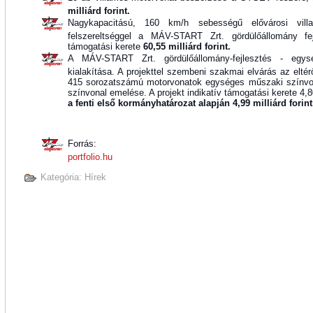
milliárd forint.
Nagykapacitású, 160 km/h sebességű elővárosi vil
felszereltséggel a MÁV-START Zrt. gördülőállomány fej
támogatási kerete
60,55 milliárd forint.
A MÁV-START Zrt. gördülőállomány-fejlesztés - egysé
kialakítása. A projekttel szembeni szakmai elvárás az el
415 sorozatszámú motorvonatok egységes műszaki színvonal
színvonal emelése. A projekt indikatív támogatási kerete 4,80 
a fenti első kormányhatározat alapján 4,99 milliárd forint
Forrás:
portfolio.hu
 A Szabadság legújabb száma:
Kategória:
Hírek