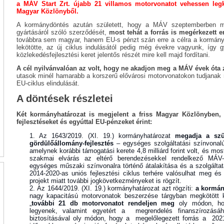
a MÁV Start Zrt. újabb 21 villamos motorvonatot vehessen legk
Magyar Közlönyből.
A kormánydöntés azután született, hogy a MÁV szeptemberben m
gyártásáról szóló szerződését,
most tehát a forrás is megérkezett 
továbbra sem magyar, hanem EU-s pénzt szán erre a célra a kormány,
lekötötte, az új ciklus indulásától pedig még évekre vagyunk, így 
közlekedésfejlesztési keret jelentős részét mire kell majd fordítani.
A cél nyilvánvalóan az volt, hogy ne akadjon meg a MÁV évek óta 
utasok minél hamarabb a korszerű elővárosi motorvonatokon tudjanak m
EU-ciklus elindulását.
A döntések részletei
Két kormányhatározat is megjelent a friss Magyar Közlönyben,
fejlesztéseket és egyúttal EU-pénzeket érint:
Az 1643/2019. (XI. 19.) kormányhatározat
megadja a szü
gördülőállomány-fejlesztés
– egységes szolgáltatási színvonalú
amelynek korábbi támogatási kerete 4,8 milliárd forint volt, és mos
szakmai elvárás az eltérő berendezésekkel rendelkező MÁ
egységes műszaki színvonalra történő átalakítása és a szolgálta
2014-2020-as uniós fejlesztési ciklus terhére valósulhat meg é
projekt miatt további jogkövetkezményeket is rögzít.
Az 1644/2019. (XI. 19.) kormányhatározat azt rögzíti:
a kormán
nagy kapacitású motorvonatok beszerzése tárgyban megkötött 
„
további 21 db motorvonatot rendeljen meg
oly módon, hog
legyenek, valamint egyetért a megrendelés finanszírozás
biztosításával oly módon, hogy a megelőlegezett forrás a 2021