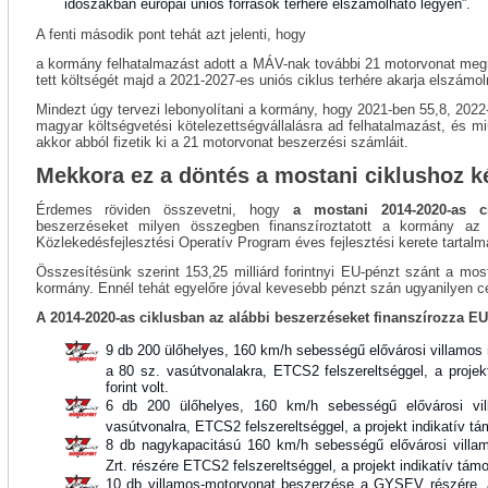
időszakban európai uniós források terhére elszámolható legyen”.
A fenti második pont tehát azt jelenti, hogy
a kormány felhatalmazást adott a MÁV-nak további 21 motorvonat megre
tett költségét majd a 2021-2027-es uniós ciklus terhére akarja elszámoln
Mindezt úgy tervezi lebonyolítani a kormány, hogy 2021-ben 55,8, 2022-b
magyar költségvetési kötelezettségvállalásra ad felhatalmazást, és 
akkor abból fizetik ki a 21 motorvonat beszerzési számláit.
Mekkora ez a döntés a mostani ciklushoz k
Érdemes röviden összevetni, hogy
a mostani 2014-2020-as ci
beszerzéseket milyen összegben finanszíroztatott a kormány az 
Közlekedésfejlesztési Operatív Program éves fejlesztési kerete tartalm
Összesítésünk szerint 153,25 milliárd forintnyi EU-pénzt szánt a mo
kormány. Ennél tehát egyelőre jóval kevesebb pénzt szán ugyanilyen cé
A 2014-2020-as ciklusban az alábbi beszerzéseket finanszírozza E
9 db 200 ülőhelyes, 160 km/h sebességű elővárosi villamos 
a 80 sz. vasútvonalakra, ETCS2 felszereltséggel, a projekt
forint volt.
6 db 200 ülőhelyes, 160 km/h sebességű elővárosi vi
vasútvonalra, ETCS2 felszereltséggel, a projekt indikatív t
8 db nagykapacitású 160 km/h sebességű elővárosi vil
Zrt. részére ETCS2 felszereltséggel, a projekt indikatív tám
10 db villamos-motorvonat beszerzése a GYSEV részére, a