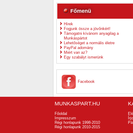
Főmenü
Hírek
Fogjunk össze a jövőnkért!
Támogatni kívánom anyagilag a
Munkáspártot
Lehetőséget a normális életre
PayPal adomány
Miért van az?
Egy szabályt ismerünk
Facebook
MUNKASPART.HU
K
Főoldal
El
Impresszum
Ír
Régi honlapunk 1998-2010
Pá
Régi honlapunk 2010-2015