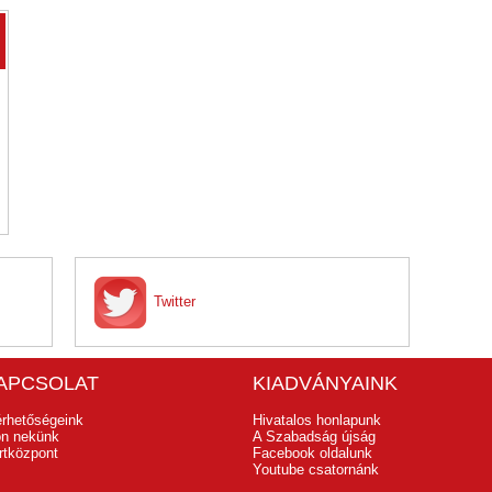
Twitter
APCSOLAT
KIADVÁNYAINK
érhetőségeink
Hivatalos honlapunk
jon nekünk
A Szabadság újság
rtközpont
Facebook oldalunk
Youtube csatornánk