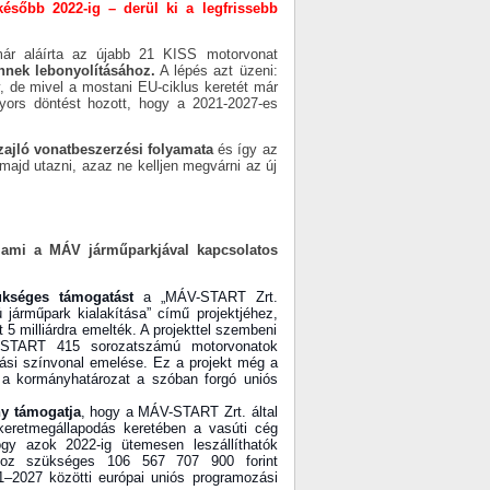
ésőbb 2022-ig – derül ki a legfrissebb
ár aláírta az újabb 21 KISS motorvonat
ennek lebonyolításához.
A lépés azt üzeni:
 de mivel a mostani EU-ciklus keretét már
gyors döntést hozott, hogy a 2021-2027-es
zajló vonatbeszerzési folyamata
és így az
ajd utazni, azaz ne kelljen megvárni az új
 ami a MÁV járműparkjával kapcsolatos
kséges támogatást
a „MÁV-START Zrt.
 járműpark kialakítása” című projektjéhez,
t 5 milliárdra emelték. A projekttel szembeni
V-START 415 sorozatszámú motorvonatok
tási színvonal emelése. Ez a projekt még a
s a kormányhatározat a szóban forgó uniós
y támogatja
, hogy a MÁV-START Zrt. által
keretmegállapodás keretében a vasúti cég
y azok 2022-ig ütemesen leszállíthatók
ához szükséges 106 567 707 900 forint
–2027 közötti európai uniós programozási