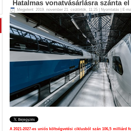
Hatalmas vonatvásárlásra szánta e
Megjelent: 2019. november 21. csütörtök, 11:25
|
Nyomtatás
|
E-ma
A 2021-2027-es uniós költségvetési ciklusból szán 106,5 milliárd 