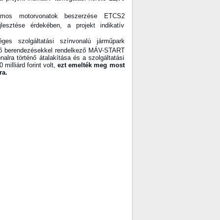
lamos motorvonatok beszerzése ETCS2
lesztése érdekében, a projekt indikatív
ges szolgáltatási színvonalú járműpark
térő berendezésekkel rendelkező MÁV-START
ra történő átalakítása és a szolgáltatási
milliárd forint volt,
ezt emelték meg most
ra.