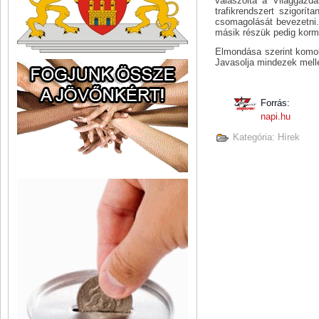
válaszolta a Világgazd
trafikrendszert szigorí
csomagolását bevezetni.
másik részük pedig korm
Elmondása szerint komoly
Javasolja mindezek melle
Forrás:
napi.hu
Kategória:
Hírek