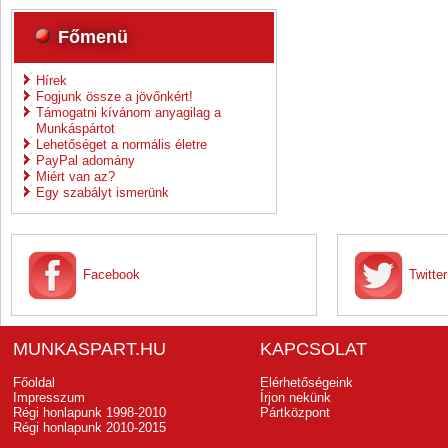
Főmenü
Hírek
Fogjunk össze a jövőnkért!
Támogatni kívánom anyagilag a
Munkáspártot
Lehetőséget a normális életre
PayPal adomány
Miért van az?
Egy szabályt ismerünk
Facebook
Twitter
MUNKASPART.HU
KAPCSOLAT
Főoldal
Elérhetőségeink
Impresszum
Írjon nekünk
Régi honlapunk 1998-2010
Pártközpont
Régi honlapunk 2010-2015