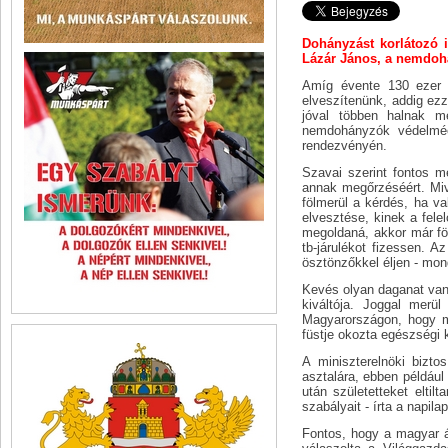
Dohányzást korlátozó i
Lázár János, a nemdohá
Amíg évente 130 ezer e
elveszítenünk, addig ezz
jóval többen halnak m
nemdohányzók védelméér
rendezvényén.
Szavai szerint fontos m
annak megőrzéséért. Miv
fölmerül a kérdés, ha v
elvesztése, kinek a fel
megoldaná, akkor már fö
tb-járulékot fizessen. 
ösztönzőkkel éljen - mond
Kevés olyan daganat van,
kiváltója. Joggal merü
Magyarországon, hogy m
füstje okozta egészségi 
A miniszterelnöki bizt
asztalára, ebben például 
után születetteket elti
szabályait - írta a napilap
Fontos, hogy a magyar ál