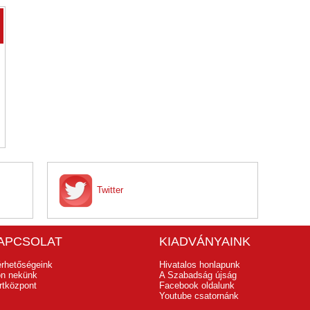
Twitter
APCSOLAT
KIADVÁNYAINK
érhetőségeink
Hivatalos honlapunk
jon nekünk
A Szabadság újság
rtközpont
Facebook oldalunk
Youtube csatornánk