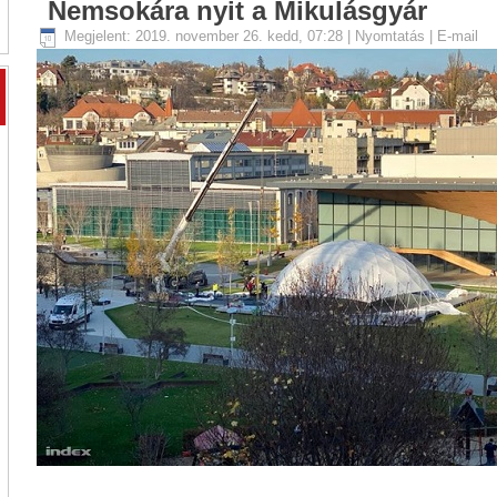
Nemsokára nyit a Mikulásgyár
Megjelent: 2019. november 26. kedd, 07:28
|
Nyomtatás
|
E-mail