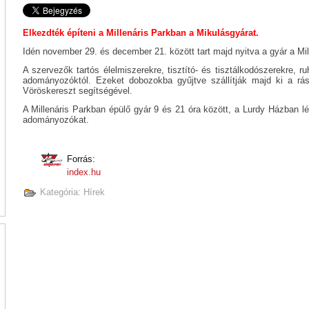
Elkezdték építeni a Millenáris Parkban a Mikulásgyárat.
Idén november 29. és december 21. között tart majd nyitva a gyár a Mil
A szervezők tartós élelmiszerekre, tisztító- és tisztálkodószerekre, 
adományozóktól. Ezeket dobozokba gyűjtve szállítják majd ki a r
Vöröskereszt segítségével.
A Millenáris Parkban épülő gyár 9 és 21 óra között, a Lurdy Házban l
adományozókat.
Forrás:
index.hu
Kategória:
Hírek