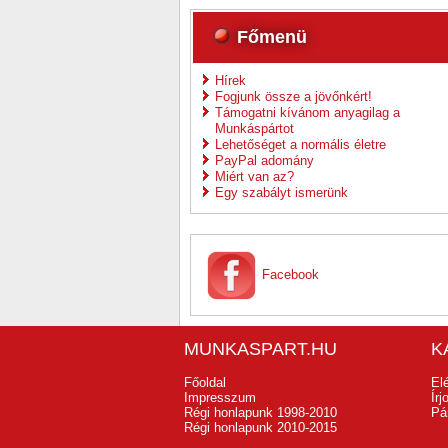
Főmenü
Hírek
Fogjunk össze a jövőnkért!
Támogatni kívánom anyagilag a
Munkáspártot
Lehetőséget a normális életre
PayPal adomány
Miért van az?
Egy szabályt ismerünk
Facebook
MUNKASPART.HU
K
Főoldal
El
Impresszum
Ír
Régi honlapunk 1998-2010
Pá
Régi honlapunk 2010-2015