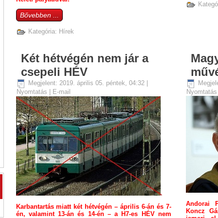
Kategó
Bővebben ...
Kategória:
Hírek
Két hétvégén nem jár a
Magy
csepeli HÉV
művé
Megjelent: 2019. április 05. péntek, 04:32
|
Megjele
Nyomtatás
|
E-mail
Nyomtatá
Andorai P
Karbantartás miatt két hétvégén – április 6-án és 7-
Koncz Gáb
én, valamint 13-án és 14-én – a H7-es HÉV nem