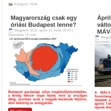
Kategória:
Hírek
Magyarország csak egy
Ápri
óriási Budapest lenne?
vált
MÁV-
Megjelent: 2019. április 23. kedd, 06:43
|
Nyomtatás
|
E-mail
Megjele
Nyomtatá
Budapest gazdasági súlya megkérdőjelezhetetlen,
A MÁV-ST
a térség kétszer olyan fejlett, mint az országos
finomhang
átlag, azonban azok a megyék kezdenek feljönni,
léptetett
ahol dübörög az autógyártás.
április 7-
lépnek éle