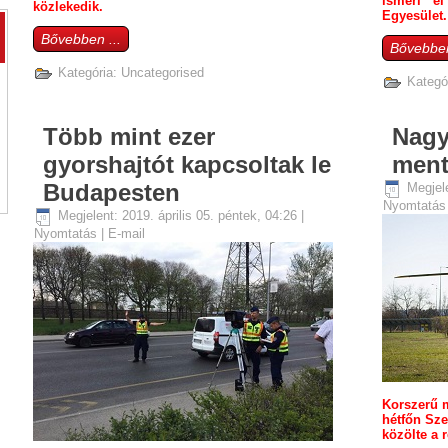
ismeri el
közlekedik.
Egyesület.
Bővebben ...
Bővebben
Kategória:
Uncategorised
Kategó
Több mint ezer
Nagy
gyorshajtót kapcsoltak le
ment
Budapesten
Megjele
Nyomtatá
Megjelent: 2019. április 05. péntek, 04:26
|
Nyomtatás
|
E-mail
Korszerű m
hétfőn Sz
közölte a 