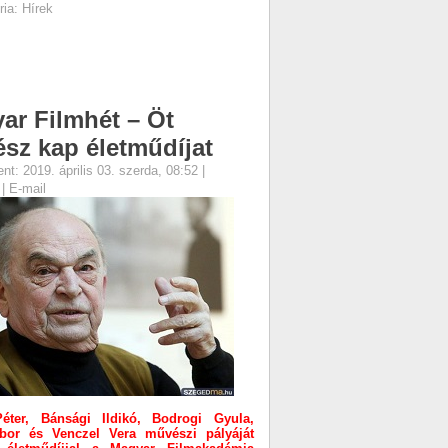
ria:
Hírek
ar Filmhét – Öt
sz kap életműdíjat
nt: 2019. április 03. szerda, 08:52
|
s
|
E-mail
éter, Bánsági Ildikó, Bodrogi Gyula,
or és Venczel Vera művészi pályáját