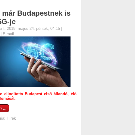
 már Budapestnek is
5G-je
ent: 2019. május 24. péntek, 04:15
|
s
|
E-mail
 elindította Budapest első állandó, élő
lomását.
 ...
ria:
Hírek