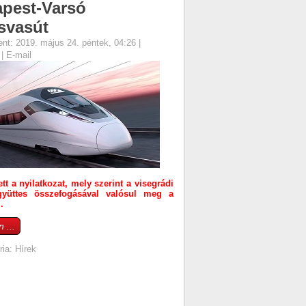
pest-Varsó
svasút
ent: 2019. május 24. péntek, 04:26
|
s
|
E-mail
tt a nyilatkozat, mely szerint a visegrádi
yüttes összefogásával valósul meg a
.
 ...
ria:
Hírek