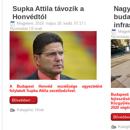
Supka Attila távozik a
Nagy
Honvédtól
buda
infra
Megjelent: 2019. május 28. kedd, 07:17
|
Nyomtatás
|
E-mail
Megjel
Nyomtatá
A Szabadság legújabb száma:
A Budapest Honvéd vezetősége egyeztetést
folytatott Supka Attila vezetőedzővel.
Budapest
fejleszté
Bővebben ...
Közgyűlés,
2020 végéig
Kategória:
Hírek
Bővebben
Kategó