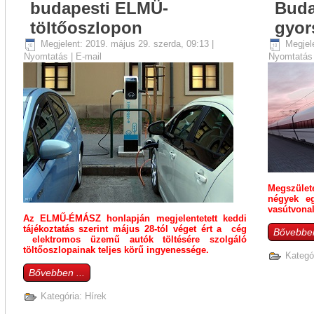
budapesti ELMÜ-
Buda
töltőoszlopon
gyor
Megjelent: 2019. május 29. szerda, 09:13
|
Megjel
Nyomtatás
|
E-mail
Nyomtatá
Megszülete
négyek eg
vasútvonal
Az ELMŰ-ÉMÁSZ honlapján megjelentetett keddi
tájékoztatás szerint május 28-tól véget ért a cég
Bővebben
elektromos üzemű autók töltésére szolgáló
töltőoszlopainak teljes körű ingyenessége.
Kategó
Bővebben ...
Kategória:
Hírek