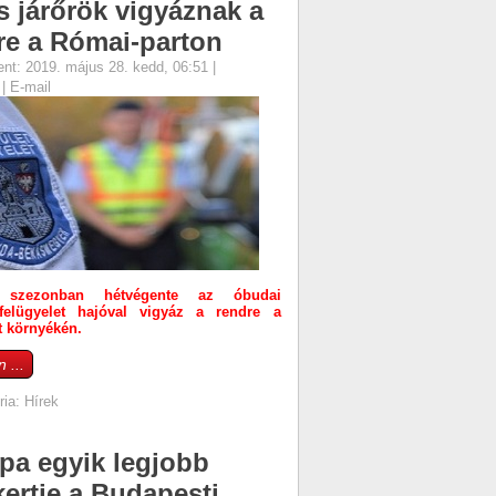
s járőrök vigyáznak a
re a Római-parton
ent: 2019. május 28. kedd, 06:51
|
s
|
E-mail
 szezonban hétvégente az óbudai
t-felügyelet hajóval vigyáz a rendre a
t környékén.
 ...
ria:
Hírek
pa egyik legjobb
kertje a Budapesti