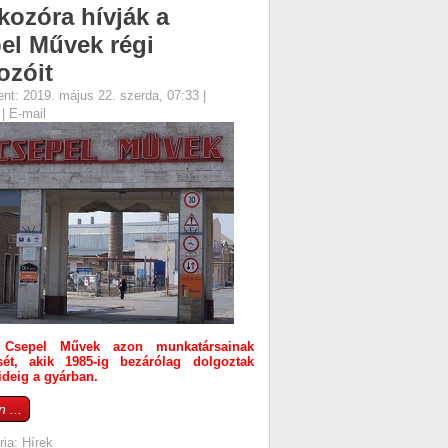
lkozóra hívják a
el Művek régi
ozóit
ent: 2019. május 22. szerda, 07:33
|
s
|
E-mail
 Csepel Művek azon munkatársainak
ését, akik 1985-ig bezárólag dolgoztak
deig a gyárban.
 ...
ria:
Hírek