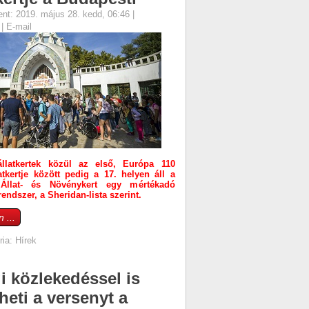
ent: 2019. május 28. kedd, 06:46
|
s
|
E-mail
llatkertek közül az első, Európa 110
atkertje között pedig a 17. helyen áll a
 Állat- és Növénykert egy mértékadó
rendszer, a Sheridan-lista szerint.
 ...
ria:
Hírek
gi közlekedéssel is
heti a versenyt a