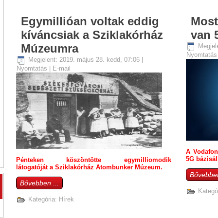
Egymillióan voltak eddig
Most
kíváncsiak a Sziklakórház
van 
Múzeumra
Megjel
Nyomtatá
Megjelent: 2019. május 28. kedd, 07:06
|
Nyomtatás
|
E-mail
A Vodafone
5G bázisál
Pénteken köszöntötte egymilliomodik
látogatóját a Sziklakórház Atombunker Múzeum.
Bővebben
Bővebben ...
Kategó
Kategória:
Hírek