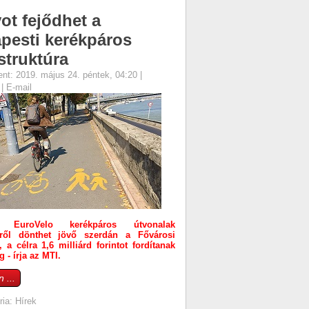
ot fejődhet a
pesti kerékpáros
struktúra
ent: 2019. május 24. péntek, 04:20
|
s
|
E-mail
i EuroVelo kerékpáros útvonalak
séről dönthet jövő szerdán a Fővárosi
 a célra 1,6 milliárd forintot fordítanak
 - írja az MTI.
 ...
ria:
Hírek