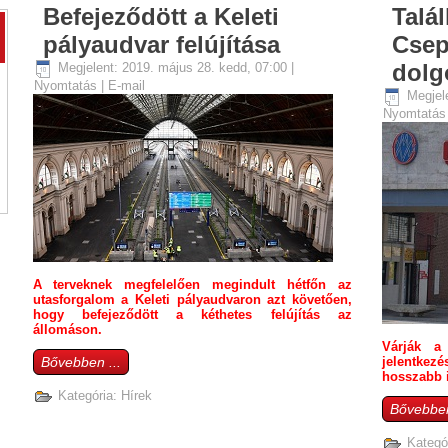
Befejeződött a Keleti
Talá
pályaudvar felújítása
Csep
dolg
Megjelent: 2019. május 28. kedd, 07:00
|
Nyomtatás
|
E-mail
Megjel
Nyomtatá
A terveknek megfelelően megindult hétfőn az
utasforgalom a Keleti pályaudvaron azt követően,
hogy befejeződött a kéthetes felújítás az
állomáson.
Várják a
Bővebben ...
jelentkez
hosszabb i
Kategória:
Hírek
Bővebben
Kategó