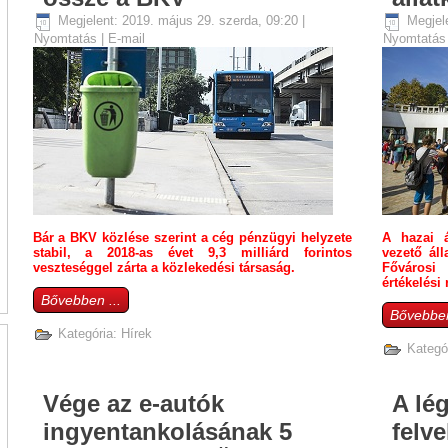
Megjelent: 2019. május 29. szerda, 09:20
|
Megjel
Nyomtatás
|
E-mail
Nyomtatá
Bár a BKV közlése szerint a cég pénzügyi helyzete
A hazai á
stabil, a 2018-as évet 9,3 milliárd forintos
vezető áll
veszteséggel zárta a közlekedési társaság.
Fővárosi
értékelési 
Bővebben ...
Bővebben
Kategória:
Hírek
Kategó
Vége az e-autók
A lé
ingyentankolásának 5
felve