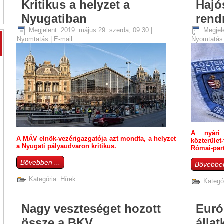
Kritikus a helyzet a
Hajó
Nyugatiban
rend
Megjelent: 2019. május 29. szerda, 09:30
|
Megjel
Nyomtatás
|
E-mail
Nyomtatá
A nyári
A MÁV elnök-vezérigazgatója azt mondta, a helyzet
közterüle
a Nyugati pályaudvaron kritikus.
Római-par
Bővebben ...
Bővebben
Kategória:
Hírek
Kategó
Nagy veszteséget hozott
Euró
össze a BKV
állat