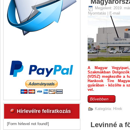
Magyarorsz
Megjelent: 2019. már
Nyomtatás
|
E-mail
A Magyar Vegyipari
Szakmákban Dolgozók 
(VDSZ) megkezdte a hat
Hankook Tire Magyar
gyárában - közölte a s
vel.
Bővebben ...
Kategória:
Hírek
Hírlevélre feliratkozás
Levinné a fö
[Form hirlevel not found!]