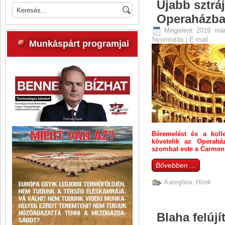
Újabb sztráj
Operaházb
Megjelent: 2019. már
Nyomtatás
|
E-mail
Munkáspárt programjai
Béremelést és a kolle
követelik az Operaház
szombat este a Carmen 
Bővebben ...
Kategória:
Hírek
Blaha felúj