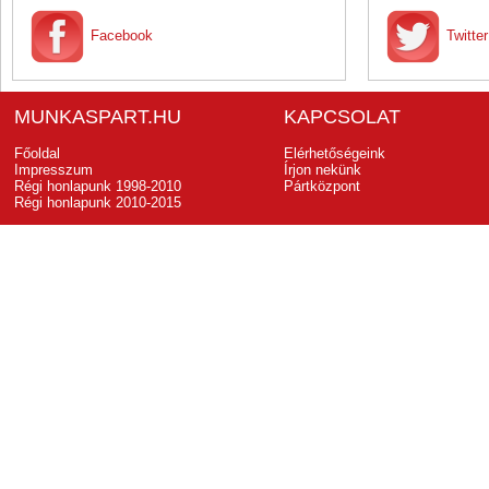
Facebook
Twitter
MUNKASPART.HU
KAPCSOLAT
Főoldal
Elérhetőségeink
Impresszum
Írjon nekünk
Régi honlapunk 1998-2010
Pártközpont
Régi honlapunk 2010-2015