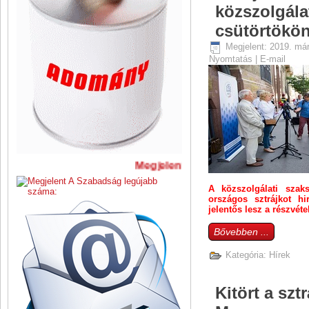
közszolgála
csütörtökö
Megjelent: 2019. már
Nyomtatás
|
E-mail
Megjelent A Szabadság legújabb 
A közszolgálati szaks
országos sztrájkot hi
jelentős lesz a részvéte
Bővebben ...
Kategória:
Hírek
Kitört a szt