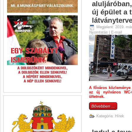
aluljáróban,
új épület a 
látványterv
Megjelent: 2019. már
Nyomtatás
|
E-mail
A főváros közleménye s
az új nyilvános WC-t
ültetnek.
Bővebben ...
Kategória:
Hírek