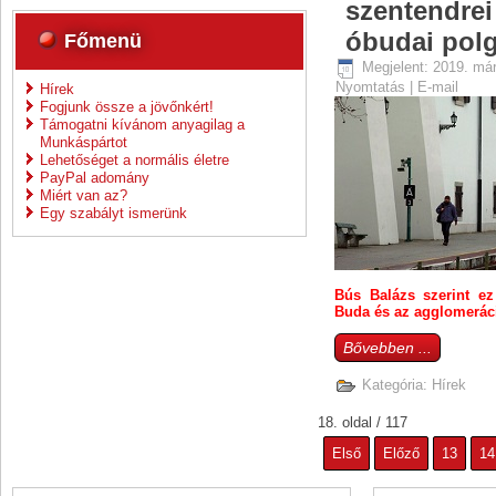
szentendrei
óbudai pol
Főmenü
Megjelent: 2019. már
Nyomtatás
|
E-mail
Hírek
Fogjunk össze a jövőnkért!
Támogatni kívánom anyagilag a
Munkáspártot
Lehetőséget a normális életre
PayPal adomány
Miért van az?
Egy szabályt ismerünk
Bús Balázs szerint ez
Buda és az agglomeráci
Bővebben ...
Kategória:
Hírek
18. oldal / 117
Első
Előző
13
14