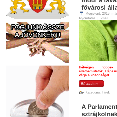
Indul a tava
fővárosi áll
Megjelent: 2019. már
Nyomtatás
|
E-mail
Hétvégén többek 
állatbemutatók, Cápasu
várja a közönséget.
Bővebben ...
Kategória:
Hírek
A Parlament
sztrájkolnak